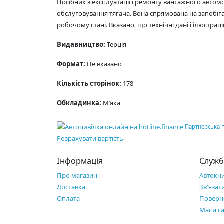
Посібник з експлуатації і ремонту вантажного автомо
обслуговування тягача. Вона спрямована на запобі
робочому стані. Вказано, що технічні дані і ілюстрац
Видавництво:
Терція
Формат:
Не вказано
Кількість сторінок:
178
Обкладинка:
М’яка
Партнерська 
Розрахувати вартість
Інформація
Служб
Про магазин
Автокн
Доставка
Зв'язат
Оплата
Поверн
Мапа с