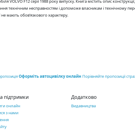
біля VOLVO F12 серії 1988 року випуску. Книга містить опис конструкці
гання технічним несправностям і допоможе власникам і технічному пе
ії не мають обов’язкового характеру.
Оформіть автоцивілку онлайн
Порівняйте пропозиції стра
пропозиція
а підтримки
Додатково
иги онлайн
Видавництва
ися з нами
ення
айту