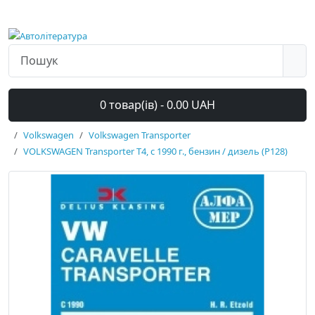
0 товар(ів) - 0.00 UAH
Volkswagen
Volkswagen Transporter
VOLKSWAGEN Transporter T4, с 1990 г., бензин / дизель (P128)