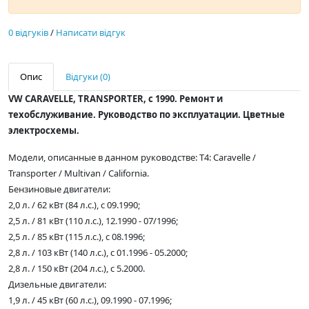
0 відгуків
/
Написати відгук
Опис
Відгуки (0)
VW CARAVELLE, TRANSPORTER, с 1990. Ремонт и
техобслуживание. Руководство по эксплуатации. Цветные
электросхемы.
Модели, описанные в данном руководстве: T4: Caravelle /
Transporter / Multivan / California.
Бензиновые двигатели:
2,0 л. / 62 кВт (84 л.с.), с 09.1990;
2,5 л. / 81 кВт (110 л.с.), 12.1990 - 07/1996;
2,5 л. / 85 кВт (115 л.с.), с 08.1996;
2,8 л. / 103 кВт (140 л.с.), с 01.1996 - 05.2000;
2,8 л. / 150 кВт (204 л.с.), с 5.2000.
Дизельные двигатели:
1,9 л. / 45 кВт (60 л.с.), 09.1990 - 07.1996;