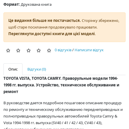
Формат:
Друкована книга
Це видання більше не постачається.
Сторінку збережено,
щоб старе посилання продовжувало працювати.
Переглянути доступні книги для цієї моделі
.
0 відгуків
/
Написати відгук
Опис
Відгуки (0)
TOYOTA
VISTA,
TOYOTA CAMRY
. Праворульные модели 1994-
1998 гг. выпуска. Устройство, техническое обслуживание и
ремонт
В руководстве дается подробное пошаговое описание процедур
по ремонту и техническому обслуживанию переднеприводных и
полноприводных праворульных автомобилей Toyota Camry &
Vista 1994-1998 гг. выпуска (SV40 / 41 / 42 / 43, CV40 / 43),