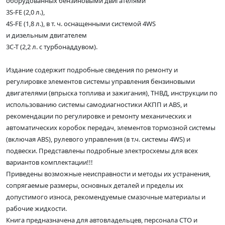
оборудованных бензиновыми двигателями
3S-FE (2,0 л.),
4S-FE (1,8 л.), в т. ч. оснащенными системой 4WS
и дизельным двигателем
3C-T (2,2 л. с турбонаддувом).
Издание содержит подробные сведения по ремонту и
регулировке элементов системы управления бензиновыми
двигателями (впрыска топлива и зажигания), ТНВД, инструкции по
использованию системы самодиагностики АКПП и ABS, и
рекомендации по регулировке и ремонту механических и
автоматических коробок передач, элементов тормозной системы
(включая ABS), рулевого управления (в т.ч. системы 4WS) и
подвески. Представлены подробные электросхемы для всех
вариантов комплектации!!!
Приведены возможные неисправности и методы их устранения,
сопрягаемые размеры, основных деталей и пределы их
допустимого износа, рекомендуемые смазочные материалы и
рабочие жидкости.
Книга предназначена для автовладельцев, персонала СТО и