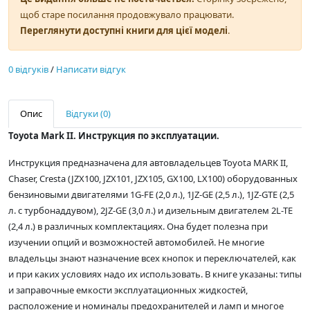
щоб старе посилання продовжувало працювати.
Переглянути доступні книги для цієї моделі
.
0 відгуків
/
Написати відгук
Опис
Відгуки (0)
Toyota Mark II. Инструкция по эксплуатации.
Инструкция предназначена для автовладельцев Toyota MARK II,
Chaser, Cresta (JZX100, JZX101, JZX105, GX100, LX100) оборудованных
бензиновыми двигателями 1G-FE (2,0 л.), 1JZ-GE (2,5 л.), 1JZ-GTE (2,5
л. с турбонаддувом), 2JZ-GE (3,0 л.) и дизельным двигателем 2L-TE
(2,4 л.) в различных комплектациях. Она будет полезна при
изучении опций и возможностей автомобилей. Не многие
владельцы знают назначение всех кнопок и переключателей, как
и при каких условиях надо их использовать. В книге указаны: типы
и заправочные емкости эксплуатационных жидкостей,
расположение и номиналы предохранителей и ламп и многое