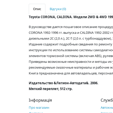
Опис
Відгуки (0)
Toyota CORONA, CALDINA. Модели 2WD & 4WD 199
В руководстве дается пошаговое описание процеду
CORONA 1992-1996 гг. выпуска и CALDINA 1992-2002 гг. вып
дизельными 2С (2,0 л.), 2С-Т (2,0 л. с турбонаддувом), 
Издание содержит подробные сведения по ремонту 
инструкции по использованию системы самодиагнос
элементов тормозной системы (включая ABS), руле
Приведены возможные неисправности и методы их у
рекомендуемые смазочные материалы и рабочие ж
Книга предназначена для автовладельцев, персонал
Издательство &Легион-Автодата&. 2006.
Мягкий переплет, 512 стр.
Інформація
Служб
Про магазин
Автокн