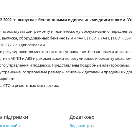
2-2002 гг. выпуска с бензиновыми и дизельными двигателями. У
р по эксплуатации, ремонту и техническому обслуживанию переднеп
уска, оборудованных бензиновыми 4A-FE (1,6 л.), 7A-FE (1,8 л.), 3S-FE (2,0 л
ЗС-Е (2,2 л.) двигателями.
и регулировке элементов системы управления бензиновыми двигателя
тики АКПП и ABS и рекомендации по регулировке и ремонту механиче
вого управления и подвески. Представлены подробные электросхемы.
странения, сопрягаемые размеры основных деталей и пределы их доп
идкости.
а СТО и ремонтных мастерских.
а підтримки
Додатково
иги онлайн
Видавництва