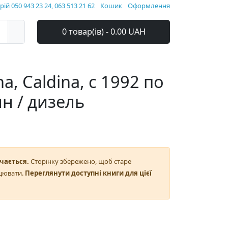
ій 050 943 23 24, 063 513 21 62
Кошик
Оформлення
0 товар(ів) - 0.00 UAH
, Caldina, с 1992 по
ин / дизель
чається.
Сторінку збережено, щоб старе
цювати.
Переглянути доступні книги для цієї