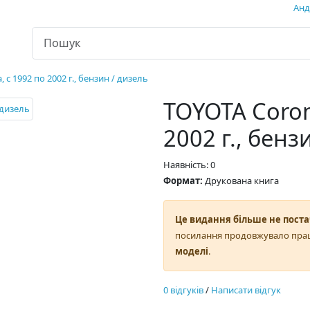
Андр
 с 1992 по 2002 г., бензин / дизель
TOYOTA Corona
2002 г., бенз
Наявність: 0
Формат:
Друкована книга
Це видання більше не поста
посилання продовжувало пра
моделі
.
0 відгуків
/
Написати відгук