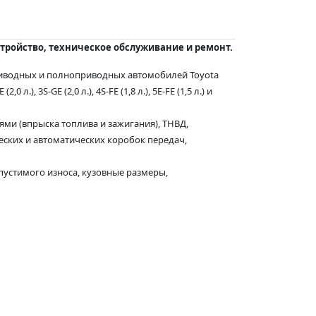
стройство, техническое обслуживание и ремонт.
риводных и полноприводных автомобилей Toyota
.), 3S-GE (2,0 л.), 4S-FE (1,8 л.), 5E-FE (1,5 л.) и
ми (впрыска топлива и зажигания), ТНВД,
ских и автоматических коробок передач,
устимого износа, кузовные размеры,