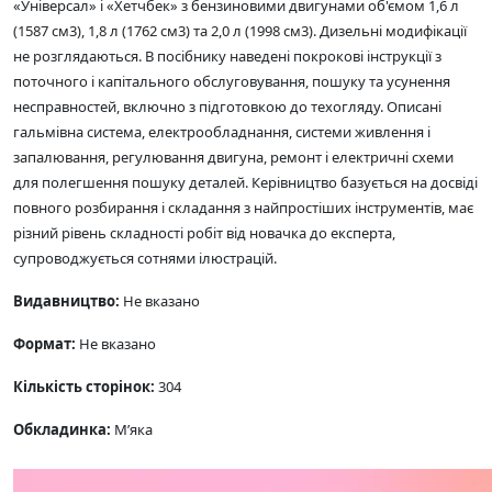
«Універсал» і «Хетчбек» з бензиновими двигунами об'ємом 1,6 л
(1587 см3), 1,8 л (1762 см3) та 2,0 л (1998 см3). Дизельні модифікації
не розглядаються. В посібнику наведені покрокові інструкції з
поточного і капітального обслуговування, пошуку та усунення
несправностей, включно з підготовкою до техогляду. Описані
гальмівна система, електрообладнання, системи живлення і
запалювання, регулювання двигуна, ремонт і електричні схеми
для полегшення пошуку деталей. Керівництво базується на досвіді
повного розбирання і складання з найпростіших інструментів, має
різний рівень складності робіт від новачка до експерта,
супроводжується сотнями ілюстрацій.
Видавництво:
Не вказано
Формат:
Не вказано
Кількість сторінок:
304
Обкладинка:
М’яка