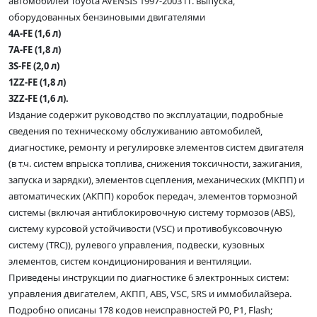
автомобилей Toyota AVENSIS 1997-2003 гг. выпуска,
оборудованных бензиновыми двигателями
4A-FE (1,6 л
)
7A-FE (1,8 л
)
3S-FE (2,0 л
)
1ZZ-FE (1,8 л
)
3ZZ-FE (1,6 л
).
Издание содержит руководство по эксплуатации, подробные
сведения по техническому обслуживанию автомобилей,
диагностике, ремонту и регулировке элементов систем двигателя
(в т.ч. систем впрыска топлива, снижения токсичности, зажигания,
запуска и зарядки), элементов сцепления, механических (МКПП) и
автоматических (АКПП) коробок передач, элементов тормозной
системы (включая антиблокировочную систему тормозов (ABS),
систему курсовой устойчивости (VSC) и противобуксовочную
систему (TRC)), рулевого управления, подвески, кузовных
элементов, систем кондиционирования и вентиляции.
Приведены инструкции по диагностике 6 электронных систем:
управления двигателем, АКПП, ABS, VSC, SRS и иммобилайзера.
Подробно описаны 178 кодов неисправностей P0, P1, Flash;