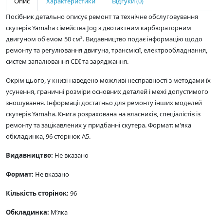
Опис
Характеристики
Відгуки (0)
Посібник детально описує ремонт та технічне обслуговування
скутерів Yamaha сімейства Jog з двотактним карбюраторним
двигуном об'ємом 50 см³. Видавництво подає інформацію щодо
ремонту та регулювання двигуна, трансмісії, електрообладнання,
систем запалювання CDI та заряджання.
Окрім цього, у книзі наведено можливі несправності з методами їх
усунення, граничні розміри основних деталей і межі допустимого
зношування. Інформації достатньо для ремонту інших моделей
скутерів Yamaha. Книга розрахована на власників, спеціалістів із
ремонту та зацікавлених у придбанні скутера. Формат: м'яка
обкладинка, 96 сторінок А5.
Видавництво:
Не вказано
Формат:
Не вказано
Кількість сторінок:
96
Обкладинка:
М’яка