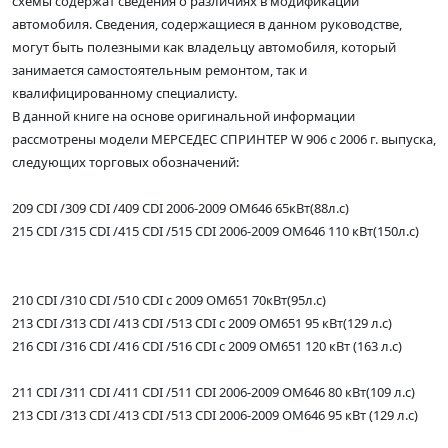
схемы содержат сведения о различиях в модификации
автомобиля. Сведения, содержащиеся в данном руководстве,
могут быть полезными как владельцу автомобиля, который
занимается самостоятельным ремонтом, так и
квалифицированному специалисту.
В данной книге на основе оригинальной информации
рассмотрены модели МЕРСЕДЕС СПРИНТЕР W 906 с 2006 г. выпуска,
следующих торговых обозначений:
209 CDI /309 CDI /409 CDI 2006-2009 ОМ646 65кВт(88л.с)
215 CDI /315 CDI /415 CDI /515 CDI 2006-2009 ОМ646 110 кВт(150л.с)
210 CDI /310 CDI /510 CDI с 2009 ОМ651 70кВт(95л.с)
213 CDI /313 CDI /413 CDI /513 CDI с 2009 ОМ651 95 кВт(129 л.с)
216 CDI /316 CDI /416 CDI /516 CDI с 2009 ОМ651 120 кВт (163 л.с)
211 CDI /311 CDI /411 CDI /511 CDI 2006-2009 ОМ646 80 кВт(109 л.с)
213 CDI /313 CDI /413 CDI /513 CDI 2006-2009 ОМ646 95 кВт (129 л.с)