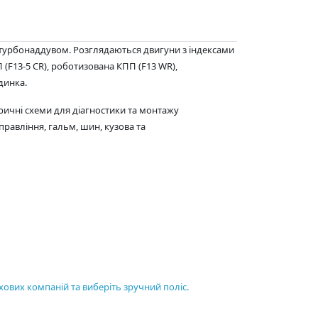
 з турбонаддувом. Розглядаються двигуни з індексами
ПП (F13-5 CR), роботизована КПП (F13 WR),
динка.
тричні схеми для діагностики та монтажу
правління, гальм, шин, кузова та
хових компаній та виберіть зручний поліс.