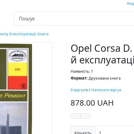
Андр
онту й експлуатації. Книга
Opel Corsa D
й експлуатаці
Наявність: 1
Формат:
Друкована книга
0 відгуків
/
Написати відгук
878.00 UAH
Кількість