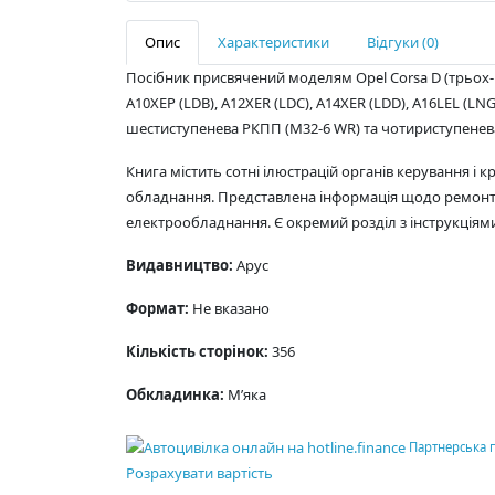
Опис
Характеристики
Відгуки (0)
Посібник присвячений моделям Opel Corsa D (трьох- т
A10XEP (LDB), A12XER (LDC), A14XER (LDD), A16LEL (LNG)
шестиступенева РКПП (M32-6 WR) та чотириступенева 
Книга містить сотні ілюстрацій органів керування і
обладнання. Представлена інформація щодо ремонту д
електрообладнання. Є окремий розділ з інструкціями
Видавництво:
Арус
Формат:
Не вказано
Кількість сторінок:
356
Обкладинка:
М’яка
Партнерська 
Розрахувати вартість