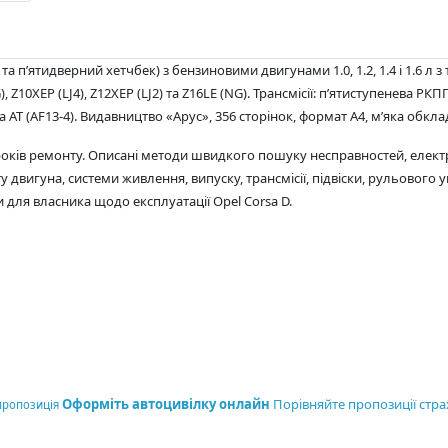
а п’ятидверний хетчбек) з бензиновими двигунами 1.0, 1.2, 1.4 і 1.6 л
, Z10XEP (LJ4), Z12XEP (LJ2) та Z16LE (NG). Трансмісії: п’ятиступенева РК
АТ (AF13-4). Видавництво «Арус», 356 сторінок, формат А4, мʼяка обкла
 кроків ремонту. Описані методи швидкого пошуку несправностей, елек
вигуна, системи живлення, випуску, трансмісії, підвіски, рульового у
 для власника щодо експлуатації Opel Corsa D.
Оформіть автоцивілку онлайн
Порівняйте пропозиції стра
пропозиція