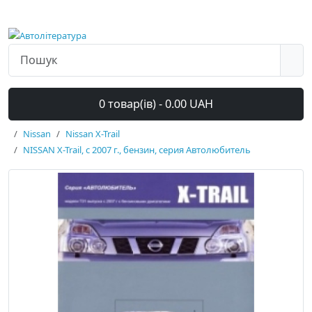
0 товар(ів) - 0.00 UAH
Nissan
Nissan X-Trail
NISSAN X-Trail, с 2007 г., бензин, серия Автолюбитель