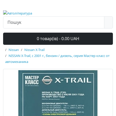
0 товар(ів) - 0.00 UAH
Nissan
Nissan X-Trail
NISSAN X-Trail, с 2001 г., бензин / дизель, серия Мастер класс от
автомеханика