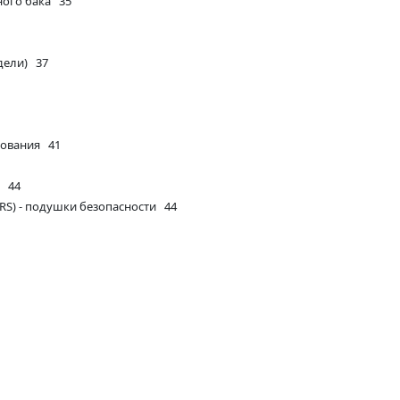
ного бака 35
дели) 37
дования 41
а 44
RS) - подушки безопасности 44