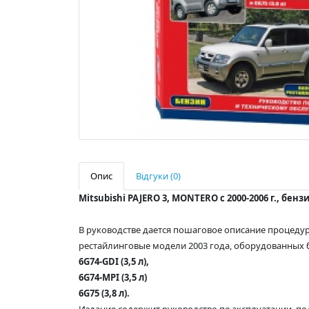
Опис
Відгуки (0)
Mitsubishi PAJERO 3, MONTERO с 2000-2006 г., бе
В руководстве дается пошаговое описание процедур 
рестайлинговые модели 2003 года, оборудованных
6G74-GDI (
3,5 л
),
6G74-MPI (
3,5 л
)
6G75 (
3,8 л
).