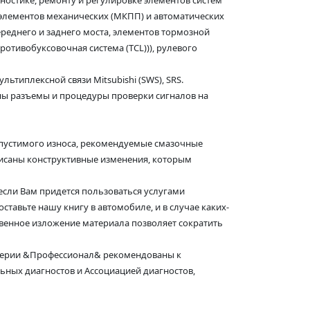
остике, ремонту и регулировке элементов систем
), элементов механических (МКПП) и автоматических
ереднего и заднего моста, элементов тормозной
ротивобуксовочная система (TCL))), рулевого
ьтиплексной связи Mitsubishi (SWS), SRS.
ены разъемы и процедуры проверки сигналов на
опустимого износа, рекомендуемые смазочные
исаны конструктивные изменения, которым
сли Вам придется пользоваться услугами
тавьте нашу книгу в автомобиле, и в случае каких-
твенное изложение материала позволяет сократить
а серии &Профессионал& рекомендованы к
ных диагностов и Ассоциацией диагностов,