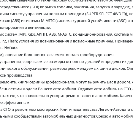
одробные сведения по техническому обслуживанию автомобилей, диагн
епосредственного (GDI) впрыска топлива, зажигания, запуска и зарядки
ючая систему управления полным приводом (SUPER SELECT 4WD-II)), п
ов (ABS) и системы M-ASTC (система курсовой устойчивости (ASC) и п
ионирования и вентиляции.
систем: MPI, GDI, АКПП, ABS, M-ASTC, кондиционирования, система мул
, P2, Flash; условия их возникновения и возможные причины. Привед
 PinData.
ем), описание большинства элементов электрооборудования.
устранения, сопрягаемые размеры основных деталей и пределы их д
хнического обслуживания, размеры рекомендуемых шин и дисков. Оп
ссе производства.
монте, книги серии &Профессионал& могут выручить Вас в дороге, е
бенностями модели Вашего автомобиля. Отдавая автомобиль на СТО, ос
ться ею, что значительно ускорит ремонт вашего автомобиля. Качес
ее эффективным.
ла СТО и ремонтных мастерских. Книги издательства Легион-Автодат
льными сообществами автомобильных диагностов:Союзом автомобиль