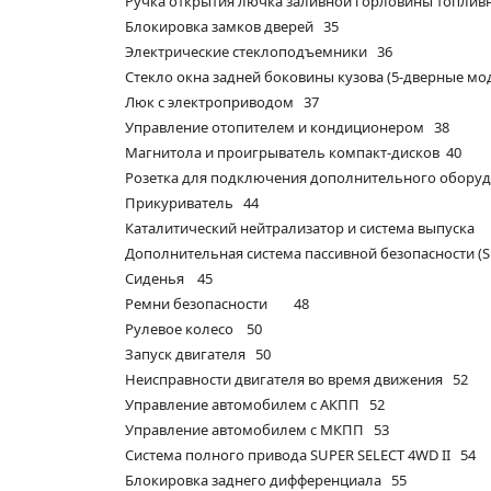
Ручка открытия лючка заливной горловины топлив
Блокировка замков дверей 35
Электрические стеклоподъемники 36
Стекло окна задней боковины кузова (5-дверные мо
Люк с электроприводом 37
Управление отопителем и кондиционером 38
Магнитола и проигрыватель компакт-дисков 40
Розетка для подключения дополнительного обору
Прикуриватель 44
Каталитический нейтрализатор и система выпуск
Дополнительная система пассивной безопасности (S
Сиденья 45
Ремни безопасности 48
Рулевое колесо 50
Запуск двигателя 50
Неисправности двигателя во время движения 52
Управление автомобилем с АКПП 52
Управление автомобилем с МКПП 53
Система полного привода SUPER SELECT 4WD II 54
Блокировка заднего дифференциала 55