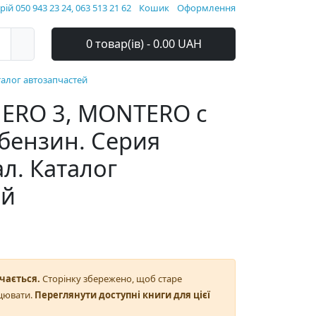
ій 050 943 23 24, 063 513 21 62
Кошик
Оформлення
0 товар(ів) - 0.00 UAH
талог автозапчастей
AJERO 3, MONTERO с
 бензин. Серия
л. Каталог
ей
чається.
Сторінку збережено, щоб старе
цювати.
Переглянути доступні книги для цієї