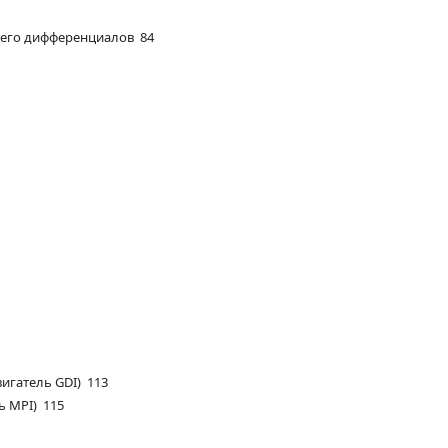
днего дифференциалов 84
игатель GDI) 113
ь MPI) 115