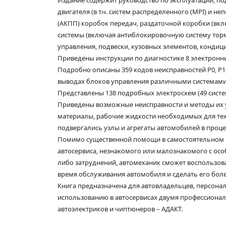
Издание содержит руководство по эксплуатации, п
двигателя (в т.ч. систем распределенного (MPI) и н
(АКПП) коробок передач, раздаточной коробки (вкл
системы (включая антиблокировочную систему тормоз
управления, подвески, кузовных элементов, кондиц
Приведены инструкции по диагностике 8 электронных 
Подробно описаны 359 кодов неисправностей P0, P1
выводах блоков управления различными системами -
Представлены 138 подробных электросхем (49 сист
Приведены возможные неисправности и методы их 
материалы, рабочие жидкости необходимых для те
подвергались узлы и агрегаты автомобилей в проце
Помимо существенной помощи в самостоятельном ре
автосервиса, незнакомого или малознакомого с осо
либо затруднений, автомеханик сможет воспользова
время обслуживания автомобиля и сделать его бол
Книга предназначена для автовладельцев, персона
использованию в автосервисах двумя профессиона
автоэлектриков и чиптюнеров – АДАКТ.