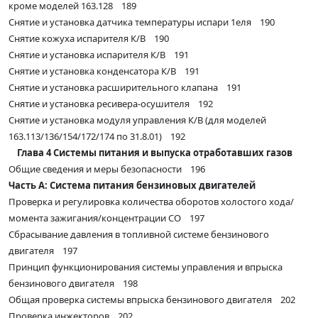
кроме моделей 163.128 189
Снятие и установка датчика температуры испари 1еля 190
Снятие кожуха испарителя К/В 190
Снятие и установка испарителя К/В 191
Снятие и установка конденсатора К/В 191
Снятие и установка расширительного клапана 191
Снятие и установка ресивера-осушителя 192
Снятие и установка модуля управления К/В (для моделей
163.113/136/154/172/174 по 31.8.01) 192
Глава 4 Системы питания и выпуска отработавших газов
Общие сведения и меры безопасности 196
Часть А: Система питания бензиновых двигателей
Проверка и регулировка количества оборотов холостого хода/
момента зажигания/концентрации СО 197
Сбрасывание давления в топливной системе бензинового
двигателя 197
Принцип функционирования системы управления и впрыска
бензинового двигателя 198
Общая проверка системы впрыска бензинового двигателя 202
Проверка инжекторов 202