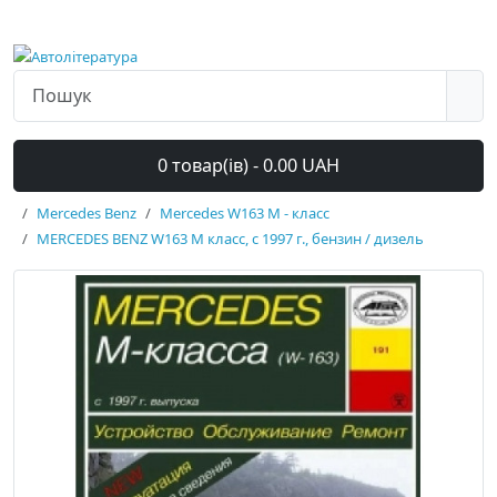
0 товар(ів) - 0.00 UAH
Mercedes Benz
Mercedes W163 M - класс
MERCEDES BENZ W163 M класс, с 1997 г., бензин / дизель