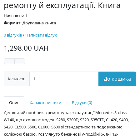
ремонту й експлуатації. Книга
Наявність: 1
Формат:
Друкована книга
0 відгуків
/
Написати відгук
1,298.00 UAH
До кошика
Кількість
Опис
Характеристики
Відгуки (0)
Детальний посібник з ремонту та експлуатації Mercedes S-class
W140, що охоплює моделі S280, S300D, S320, S350TD, CL420, S400,
S420, CL500, S500, CL600, S600 зі стандартною та подовженою
колісною базою. Розглянуто бензинові V-подібні 6-, 8- і 12-