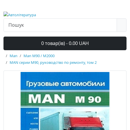
0 товар(ів) - 0.00 UAH
Man
Man M90 / M2000
MAN серии M90, руководство по ремонту, том 2