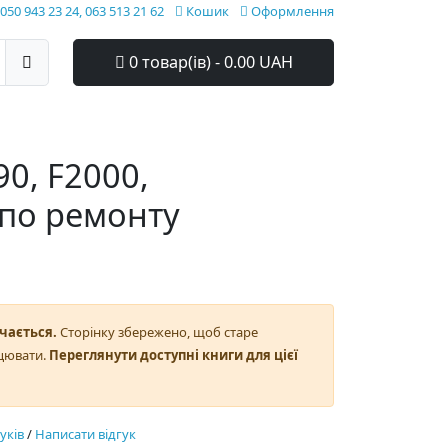
050 943 23 24, 063 513 21 62
Кошик
Оформлення
0 товар(ів) - 0.00 UAH
0, F2000,
 по ремонту
чається.
Сторінку збережено, щоб старе
цювати.
Переглянути доступні книги для цієї
гуків
/
Написати відгук