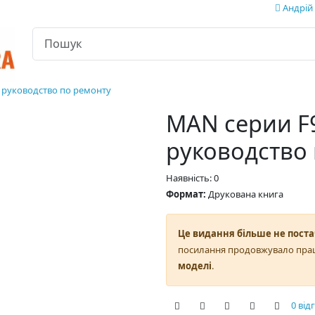
Андрій 
, руководство по ремонту
MAN серии F9
руководство
Наявність: 0
Формат:
Друкована книга
Це видання більше не поста
посилання продовжувало пра
моделі
.
0 від