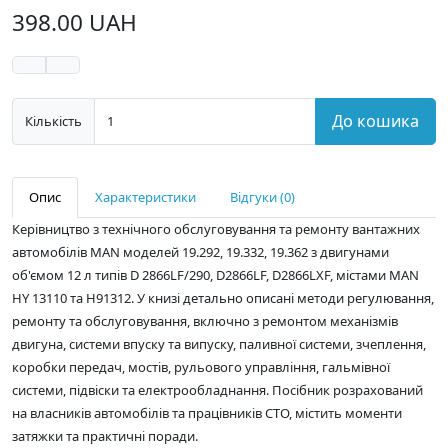
398.00 UAH
До кошика
Кількість
Опис
Характеристики
Відгуки (0)
Керівництво з технічного обслуговування та ремонту вантажних
автомобілів MAN моделей 19.292, 19.332, 19.362 з двигунами
об'ємом 12 л типів D 2866LF/290, D2866LF, D2866LXF, містами MAN
HY 13110 та H91312. У книзі детально описані методи регулювання,
ремонту та обслуговування, включно з ремонтом механізмів
двигуна, системи впуску та випуску, паливної системи, зчеплення,
коробки передач, мостів, рульового управління, гальмівної
системи, підвіски та електрообладнання. Посібник розрахований
на власників автомобілів та працівників СТО, містить моменти
затяжки та практичні поради.