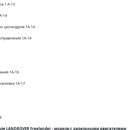
а 1 А-13
А-14
х цилиндров 1А-14
управления 1А-14
ания 1А-16
ханизма 1А-17
8
иля LANDROVER Freelander - модели с дизельными двигателями