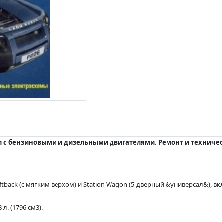
ли с бензиновыми и дизельными двигателями. Ремонт и техничес
oftback (с мягким верхом) и Station Wagon (5-дверный &универсал&), 
л. (1796 см3).