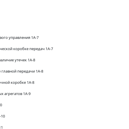
вого управления 1А-7
ческой коробке передач 1А-7
аличие утечек 1А-8
 главной передачи 1А-8
очной коробке 1А-8
х агрегатов 1А-9
10
-10
11