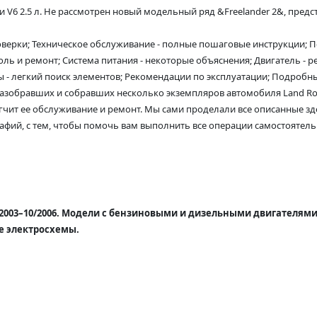
V6 2.5 л. Не рассмотрен новый модельный ряд &Freelander 2&, предст
верки; Техническое обслуживание - полные пошаговые инструкции; П
ль и ремонт; Система питания - некоторые объяснения; Двигатель - 
ы - легкий поиск элементов; Рекомендации по эксплуатации; Подробны
азобравших и собравших несколько экземпляров автомобиля Land Rove
гчит ее обслуживание и ремонт. Мы сами проделали все описанные зд
афий, с тем, чтобы помочь вам выполнить все операции самостоятельн
2003–10/2006. Модели с бензиновыми и дизельными двигателями
ые электросхемы.