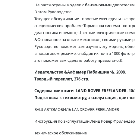
Не рассмотрены модели с бензиновыми двигателями 
В этом Руководстве:
Текущее обслуживание - простые еженедельные про
специфических проблем; Тормозная система - контро
диагностика и ремонт; Цветные электрические схем
&Основанное на опыте механиков, своими руками р
Руководство поможет вам изучить эту модель, обле
в пошаговом режиме, снабдив их почти 1000 фотогр
это поможет вам сделать работу правильно.&
Издательство &Алфамер Паблишинг&. 2008.
Твердый переплет, 376 стр.
Содержание книги -LAND ROVER FREELANDER. 10/
Подготовка к техосмотру, эксплуатация, цветн
ВАШ АВТОМОБИЛЬ LANDROVER FREELANDER
Инструкция по эксплуатации Ленд Ровер Фрилендер
Техническое обслуживание