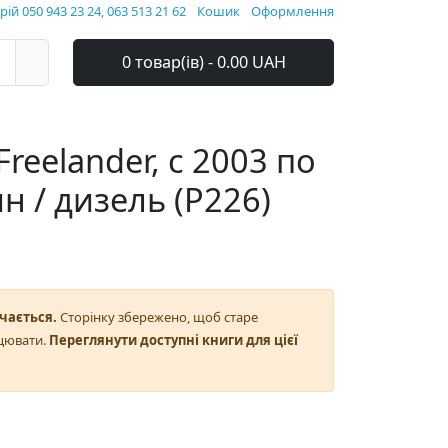
ій 050 943 23 24, 063 513 21 62
Кошик
Оформлення
0 товар(ів) - 0.00 UAH
reelander, с 2003 по
ин / дизель (P226)
чається.
Сторінку збережено, щоб старе
цювати.
Переглянути доступні книги для цієї