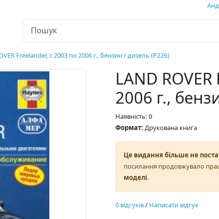
Андр
VER Freelander, с 2003 по 2006 г., бензин / дизель (P226)
LAND ROVER F
2006 г., бенз
Наявність: 0
Формат:
Друкована книга
Це видання більше не поста
посилання продовжувало пра
моделі
.
0 відгуків
/
Написати відгук