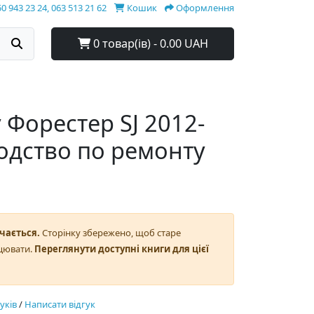
0 943 23 24, 063 513 21 62
Кошик
Оформлення
0 товар(ів) - 0.00 UAH
 Форестер SJ 2012-
водство по ремонту
чається.
Сторінку збережено, щоб старе
цювати.
Переглянути доступні книги для цієї
гуків
/
Написати відгук