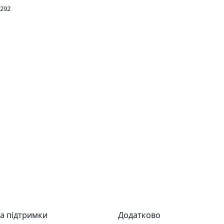
 292
а підтримки
Додатково