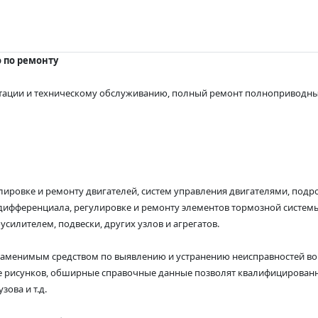
о по ремонту
атации и техническому обслуживанию, полный ремонт полноприводных 
лировке и ремонту двигателей, систем управления двигателями, под
ифференциала, регулировке и ремонту элементов тормозной системы 
усилителем, подвески, других узлов и агрегатов.
езаменимым средством по выявлению и устранению неисправностей во
е рисунков, обширные справочные данные позволят квалифицированн
ова и т.д.