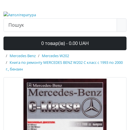
0 товар(ів) - 0.00 UAH
Mercedes Benz
Mercedes W202
Книга по ремонту MERCEDES BENZ W202 C класс с 1993 по 2000
г., бензин