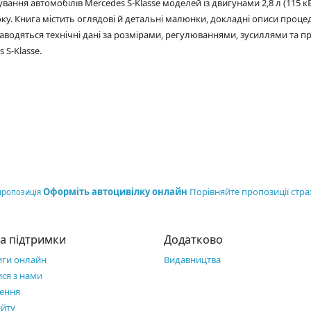
 автомобілів Mercedes S-Klasse моделей із двигунами 2,8 л (115 кВт/156 к
9 року. Книга містить оглядові й детальні малюнки, докладні описи проце
водяться технічні дані за розмірами, регулюваннями, зусиллями та 
 S-Klasse.
Оформіть автоцивілку онлайн
Порівняйте пропозиції стра
пропозиція
а підтримки
Додатково
иги онлайн
Видавництва
ися з нами
ення
айту