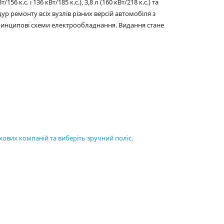
.с. і 136 кВт/185 к.с.), 3,8 л (160 кВт/218 к.с.) та
дур ремонту всіх вузлів різних версій автомобіля з
принципові схеми електрообладнання. Видання стане
хових компаній та виберіть зручний поліс.