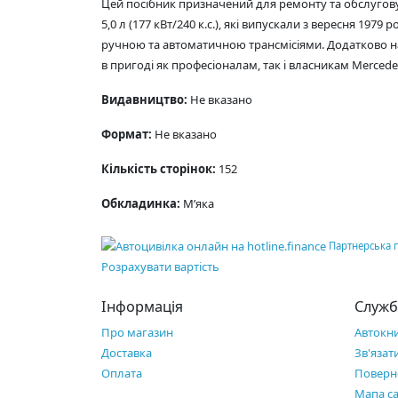
Цей посібник призначений для ремонту та обслуговування
5,0 л (177 кВт/240 к.с.), які випускали з вересня 197
ручною та автоматичною трансмісіями. Додатково на
в пригоді як професіоналам, так і власникам Mercedes
Видавництво:
Не вказано
Формат:
Не вказано
Кількість сторінок:
152
Обкладинка:
М’яка
Партнерська 
Розрахувати вартість
Інформація
Служб
Про магазин
Автокн
Доставка
Зв'язат
Оплата
Поверн
Мапа с