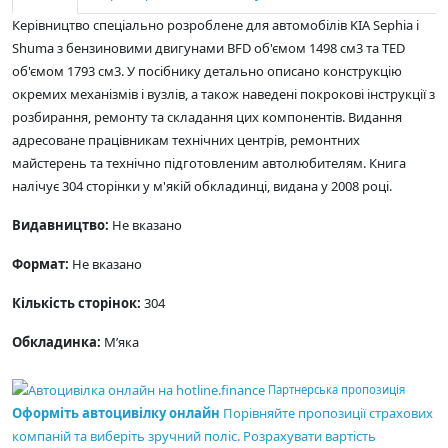
Керівництво спеціально розроблене для автомобілів KIA Sephia і
Shuma з бензиновими двигунами BFD об'ємом 1498 см3 та TED
об'ємом 1793 см3. У посібнику детально описано конструкцію
окремих механізмів і вузлів, а також наведені покрокові інструкції з
розбирання, ремонту та складання цих компонентів. Видання
адресоване працівникам технічних центрів, ремонтних
майстерень та технічно підготовленим автолюбителям. Книга
налічує 304 сторінки у м'якій обкладинці, видана у 2008 році.
Видавництво:
Не вказано
Формат:
Не вказано
Кількість сторінок:
304
Обкладинка:
М’яка
Партнерська пропозиція
Оформіть автоцивілку онлайн
Порівняйте пропозиції страхових
компаній та виберіть зручний поліс.
Розрахувати вартість