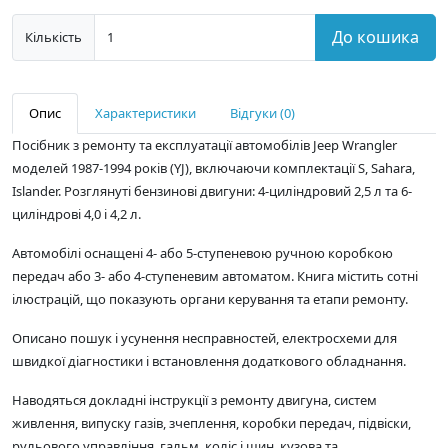
До кошика
Кількість
Опис
Характеристики
Відгуки (0)
Посібник з ремонту та експлуатації автомобілів Jeep Wrangler
моделей 1987-1994 років (YJ), включаючи комплектації S, Sahara,
Islander. Розглянуті бензинові двигуни: 4-циліндровий 2,5 л та 6-
циліндрові 4,0 і 4,2 л.
Автомобілі оснащені 4- або 5-ступеневою ручною коробкою
передач або 3- або 4-ступеневим автоматом. Книга містить сотні
ілюстрацій, що показують органи керування та етапи ремонту.
Описано пошук і усунення несправностей, електросхеми для
швидкої діагностики і встановлення додаткового обладнання.
Наводяться докладні інструкції з ремонту двигуна, систем
живлення, випуску газів, зчеплення, коробки передач, підвіски,
рульового управління, гальм, коліс і шин, кузова та