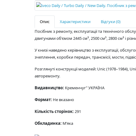
Опис
Характеристики
Відгуки (0)
Посібник з ремонту, експлуатації та технічного обслу
двигунами об'ємом 2445 см³, 2500 см³, 2800 см³ і рі
У книзі наведено керівництво з експлуатації, обслуго
зчеплення, коробки передач, трансмісії, мости, підв
Розглянуті конструкції моделей: Unic (1978–1984), Unic
авторемонту.
Видавництво:
Кременчуг" УКРАЇНА
Формат:
Не вказано
Кількість сторінок:
291
Обкладинка:
М’яка