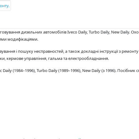
говування дизельних автомобілів Iveco Daily, Turbo Daily, New Daily. О
зними модифікаціями.
вування і пошуку несправностей, а також докладні інструкції з ремонту 
іски, кермове управління, гальма та електрообладнання.
 Daily (1984–1996), Turbo Daily (1989–1996), New Daily (з 1996). Посібник