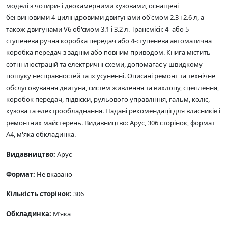
моделі з чотири- і двокамерними кузовами, оснащені
бензиновими 4-циліндровими двигунами об'ємом 2.3 і 2.6 л, а
також двигунами V6 об'ємом 3.1 і 3.2 л. Трансмісії: 4- або 5-
ступенева ручна коробка передач або 4-ступенева автоматична
коробка передач з заднім або повним приводом. Книга містить
сотні ілюстрацій та електричні схеми, допомагає у швидкому
пошуку несправностей та їх усуненні. Описані ремонт та технічне
обслуговування двигуна, систем живлення та вихлопу, сцеплення,
коробок передач, підвіски, рульового управління, гальм, коліс,
кузова та електрообладнання. Надані рекомендації для власників і
ремонтних майстерень. Видавництво: Арус, 306 сторінок, формат
А4, м'яка обкладинка.
Видавництво:
Арус
Формат:
Не вказано
Кількість сторінок:
306
Обкладинка:
М’яка