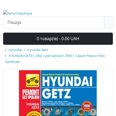
0 товар(ів) - 0.00 UAH
Hyundai
Hyundai Getz
HYUNDAI GETZ с 2002 / рестайлинг 2005 г. Серия Ремонт без
проблем