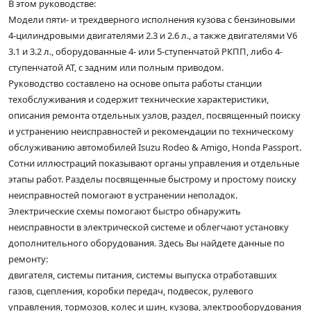
В этом руководстве:
Модели пяти- и трехдверного исполнения кузова с бензиновыми
4-цилиндровыми двигателями 2.3 и 2.6 л., а также двигателями V6
3.1 и 3.2 л., оборудованные 4- или 5-ступенчатой РКПП, либо 4-
ступенчатой АТ, с задним или полным приводом.
Руководство составлено на основе опыта работы станции
техобслуживания и содержит технические характеристики,
описания ремонта отдельных узлов, раздел, посвященный поиску
и устранению неисправностей и рекомендации по техническому
обслуживанию автомобилей Isuzu Rodeo & Amigo, Honda Passport.
Сотни иллюстраций показывают органы управления и отдельные
этапы работ. Разделы посвященные быстрому и простому поиску
неисправностей помогают в устранении неполадок.
Электрические схемы помогают быстро обнаружить
неисправности в электрической системе и облегчают установку
дополнительного оборудования. Здесь Вы найдете данные по
ремонту:
двигателя, системы питания, системы выпуска отработавших
газов, сцепления, коробки передач, подвесок, рулевого
управления, тормозов, колес и шин, кузова, электрооборудования