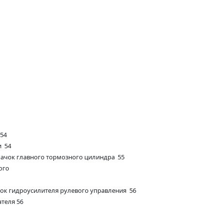
 54
и 54
бачок главного тормозного цилиндра 55
ого
чок гидроусилителя рулевого управления 56
теля 56