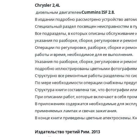
Chrysler 2,4L
дизельным двигателем
Cummins ISF 2.8.
В издании подробно рассмотрено устройство автом
Специальный раздел посвящен неисправностям в пут
Все подразделы, в которых описаны обслуживание и
указания по разборке, сборке, регулировке и ремон
Операции по регулировке, разборке, сборке и рем
работы и время, необходимое для ее выполнения.
Указания по разборке, сборке, регулировке и ремо
подробно иллюстрированы цветными фотографиями 
Структурно все ремонтные работы разделены по сист
По мере необходимости операции снабжены предуп
Структура книги составлена так, что фотографии 
При описании работ, которые включают в себя пром
В приложениях содержатся необходимые для эксплу
применяемых лампах и свечах зажигания.
В конце книги приведены цветные апектросхемы. Кн
Издательство третий Рим. 2013