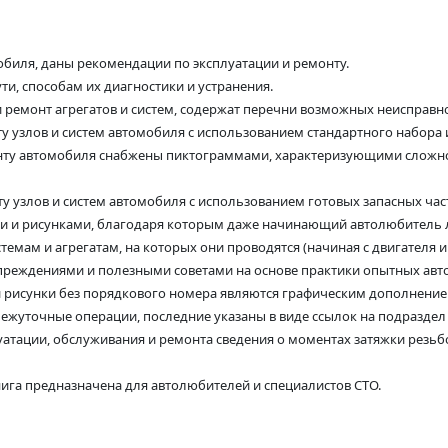
обиля, даны рекомендации по эксплуатации и ремонту.
и, способам их диагностики и устранения.
 ремонт агрегатов и систем, содержат перечни возможных неисправно
ту узлов и систем автомобиля с использованием стандартного набора 
онту автомобиля снабжены пиктограммами, характеризующими сложно
нту узлов и систем автомобиля с использованием готовых запасных ча
и рисунками, благодаря которым даже начинающий автолюбитель ле
емам и агрегатам, на которых они проводятся (начиная с двигателя и
реждениями и полезными советами на основе практики опытных авт
или рисунки без порядкового номера являются графическим дополнени
ежуточные операции, последние указаны в виде ссылок на подраздел 
атации, обслуживания и ремонта сведения о моментах затяжки резьб
ига предназначена для автолюбителей и специалистов СТО.