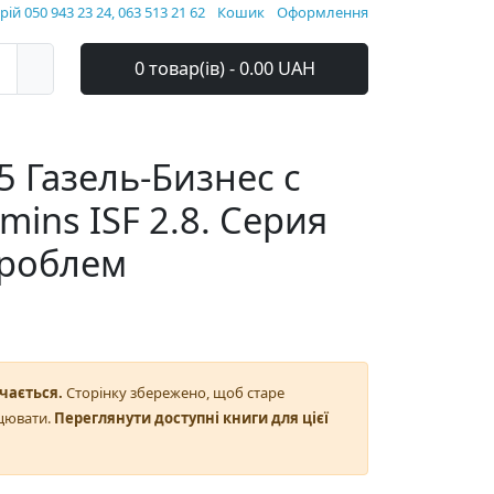
ій 050 943 23 24, 063 513 21 62
Кошик
Оформлення
0 товар(ів) - 0.00 UAH
5 Газель-Бизнес с
mins ISF 2.8. Серия
проблем
чається.
Сторінку збережено, щоб старе
цювати.
Переглянути доступні книги для цієї