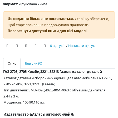
Формат:
Друкована книга
Це видання більше не постачається.
Сторінку збережено,
щоб старе посилання продовжувало працювати.
Переглянути доступні книги для цієї моделі
.
0 відгуків
/
Написати відгук
Опис
Відгуки (0)
ГАЗ 2705, 2705 Комби,3221, 32213 Газель каталог деталей
Каталог деталей и сборочных единиц для автомобилей ГАЗ 2705,
2705 комби, 3221,32213 (Газель).
Тип двигателя: ЗМЗ-4026;4025;4061;4063 с объемом двигателя:
2.44;2.3 л.
Мощность: 100;90;110 л.с.
Издательство &Атласы автомобилей &