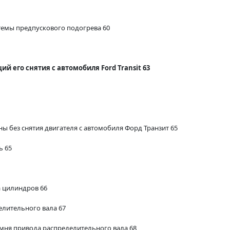
темы предпускового подогрева 60
й его снятия с автомобиля Ford Transit 63
 без снятия двигателя с автомобиля Форд Транзит 65
ь 65
а цилиндров 66
елительного вала 67
ремня привода распределительного вала 68