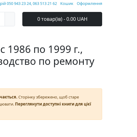
ій 050 943 23 24, 063 513 21 62
Кошик
Оформлення
0 товар(ів) - 0.00 UAH
с 1986 по 1999 г.,
водство по ремонту
чається.
Сторінку збережено, щоб старе
цювати.
Переглянути доступні книги для цієї