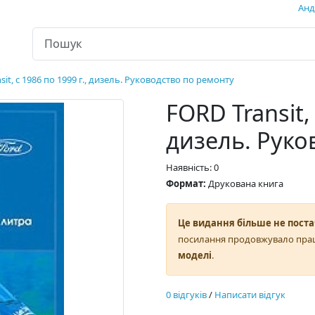
Андр
sit, с 1986 по 1999 г., дизель. Руководство по ремонту
FORD Transit, 
дизель. Руко
Наявність: 0
Формат:
Друкована книга
Це видання більше не поста
посилання продовжувало пра
моделі
.
0 відгуків
/
Написати відгук