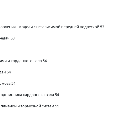
авления - модели с независимой передней подвеской 53
редач 53
чи и карданного вала 54
дач 54
рмоза 54
одшипника карданного вала 54
опливной и тормозной систем 55