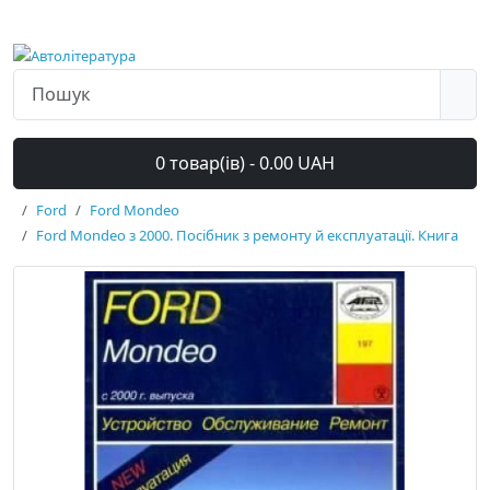
0 товар(ів) - 0.00 UAH
Ford
Ford Mondeo
Ford Mondeo з 2000. Посібник з ремонту й експлуатації. Книга