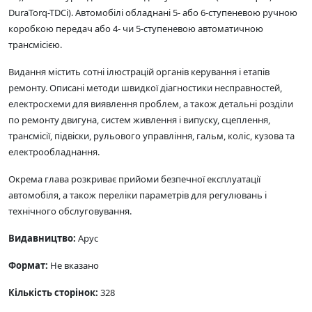
DuraTorq-TDCi). Автомобілі обладнані 5- або 6-ступеневою ручною
коробкою передач або 4- чи 5-ступеневою автоматичною
трансмісією.
Видання містить сотні ілюстрацій органів керування і етапів
ремонту. Описані методи швидкої діагностики несправностей,
електросхеми для виявлення проблем, а також детальні розділи
по ремонту двигуна, систем живлення і випуску, сцеплення,
трансмісії, підвіски, рульового управління, гальм, коліс, кузова та
електрообладнання.
Окрема глава розкриває прийоми безпечної експлуатації
автомобіля, а також переліки параметрів для регулювань і
технічного обслуговування.
Видавництво:
Арус
Формат:
Не вказано
Кількість сторінок:
328