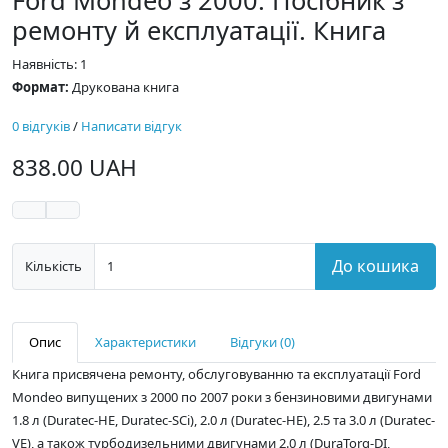
Ford Mondeo з 2000. Посібник з
ремонту й експлуатації. Книга
Наявність: 1
Формат:
Друкована книга
0 відгуків
/
Написати відгук
838.00 UAH
До кошика
Кількість
Опис
Характеристики
Відгуки (0)
Книга присвячена ремонту, обслуговуванню та експлуатації Ford
Mondeo випущених з 2000 по 2007 роки з бензиновими двигунами
1.8 л (Duratec-HE, Duratec-SCi), 2.0 л (Duratec-HE), 2.5 та 3.0 л (Duratec-
VE), а також турбодизельними двигунами 2.0 л (DuraTorq-DI,