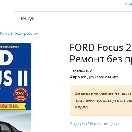
Андр
я Ремонт без проблем
FORD Focus 2 
Ремонт без 
Наявність: 0
Формат:
Друкована книга
Це видання більше не поста
посилання продовжувало пра
моделі
.
0 відгуків
/
Написати відгук