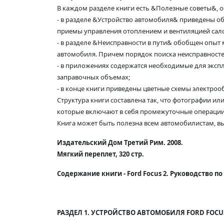
В каждом разделе книги есть &Полезные советы&, о
- в разделе &Устройство автомобиля& приведены о
приемы управления отоплением и вентиляцией сало
- в разделе &Неисправности в пути& обобщен опыт
автомобиля. Причем порядок поиска неисправност
- в приложениях содержатся необходимые для экспл
заправочных объемах;
- в конце книги приведены цветные схемы электроо
Структура книги составлена так, что фотографии и
которые включают в себя промежуточные операции, 
Книга может быть полезна всем автомобилистам, 
Издательский Дом Третий Рим. 2008.
Мягкий переплет, 320 стр.
Содержание книги - Ford Focus 2. Руководство 
РАЗДЕЛ 1. УСТРОЙСТВО АВТОМОБИЛЯ FORD FOCUS