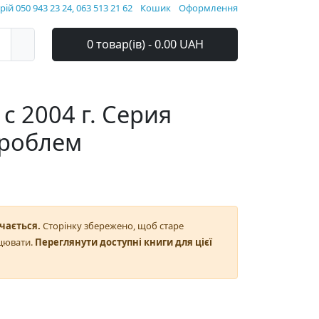
ій 050 943 23 24, 063 513 21 62
Кошик
Оформлення
0 товар(ів) - 0.00 UAH
с 2004 г. Серия
проблем
чається.
Сторінку збережено, щоб старе
цювати.
Переглянути доступні книги для цієї