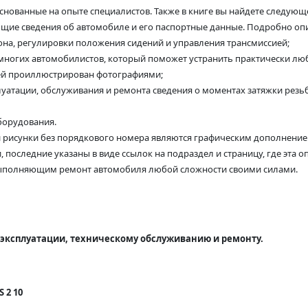
снованные на опыте специалистов. Также в книге вы найдете следующ
бщие сведения об автомобиле и его паспортные данные. Подробно оп
на, регулировки положения сидений и управления трансмиссией;
 многих автомобилистов, который поможет устранить практически л
ей проиллюстрирован фотографиями;
уатации, обслуживания и ремонта сведения о моментах затяжки резьб
борудования.
ли рисунки без порядкового номера являются графическим дополнени
последние указаны в виде ссылок на подраздел и страницу, где эта 
выполняющим ремонт автомобиля любой сложности своими силами.
по эксплуатации, техническому обслуживанию и ремонту.
 2 10