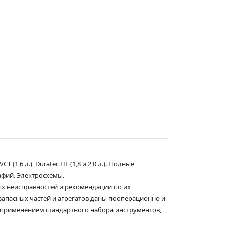
,6 л.), Duratec HE (1,8 и 2,0 л.). Полные
афий. Электросхемы.
ых неисправностей и рекомендации по их
 запасных частей и агрегатов даны пооперационно и
применением стандартного набора инструментов,