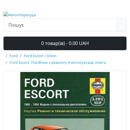
0 товар(ів) - 0.00 UAH
Ford
Ford Escort / Orion
Ford Escort. Посібник з ремонту й експлуатації. Книга