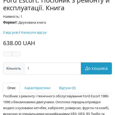
Ford Escort. Посібник з ремонту й
експлуатації. Книга
Наявність: 1
Формат:
Друкована книга
0 відгуків
/
Написати відгук
638.00 UAH
До кошика
Кількість
Опис
Характеристики
Відгуки (0)
Посібник з ремонту і технічного обслуговування Ford Escort 1980-
1990 з бензиновими двигунами. Охоплює передньопривідні
моделі з кузовами хетчбек, кабріолет, універсал, фургон та комбі,
включно зі спеціальними модифікаціями XR3, XR3i, RS Турбо та