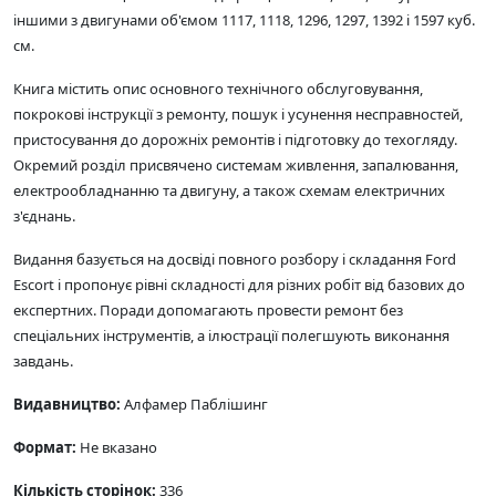
іншими з двигунами об'ємом 1117, 1118, 1296, 1297, 1392 і 1597 куб.
см.
Книга містить опис основного технічного обслуговування,
покрокові інструкції з ремонту, пошук і усунення несправностей,
пристосування до дорожніх ремонтів і підготовку до техогляду.
Окремий розділ присвячено системам живлення, запалювання,
електрообладнанню та двигуну, а також схемам електричних
з'єднань.
Видання базується на досвіді повного розбору і складання Ford
Escort і пропонує рівні складності для різних робіт від базових до
експертних. Поради допомагають провести ремонт без
спеціальних інструментів, а ілюстрації полегшують виконання
завдань.
Видавництво:
Алфамер Паблішинг
Формат:
Не вказано
Кількість сторінок:
336