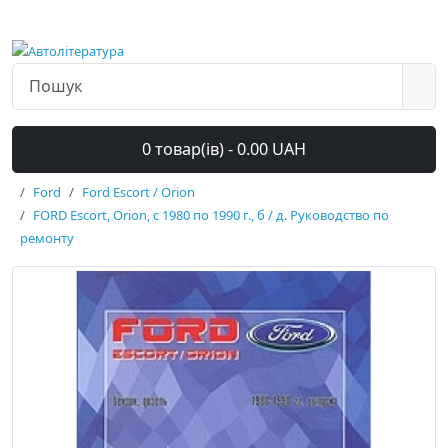
0 товар(ів) - 0.00 UAH
Ford
Ford Escort / Orion
FORD Escort, Orion, с 1980 по 1990 г., б / д. Руководство по
ремонту