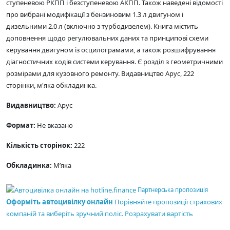
ступеневою РКПП і безступеневою АКПП. Також наведені відомості
про вибрані модифікації з бензиновим 1.3 л двигуном і
дизельними 2.0 л (включно з турбодизелем). Книга містить
доповнення щодо регулювальних даних та принципові схеми
керування двигуном із осцилограмами, а також розшифрування
діагностичних кодів системи керування. Є розділ з геометричними
розмірами для кузовного ремонту. Видавництво Арус, 222
сторінки, м'яка обкладинка.
Видавництво:
Арус
Формат:
Не вказано
Кількість сторінок:
222
Обкладинка:
М’яка
Партнерська пропозиція
Оформіть автоцивілку онлайн
Порівняйте пропозиції страхових
компаній та виберіть зручний поліс.
Розрахувати вартість