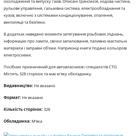
охолодження та випуску газів. Описані трансмісія, ходова частина,
рульове управління, гальмівна система, електрообладнання та
кузов, включно з системами кондиціонування, опалення,
вентиляції та безпеки.
В додатках наведено моменти затягування різьбових з'єднань,
інформацію про лампи, свічки запалювання, паливно-мастильні
матеріали і заправні об'єми. Наприкінці книги подано кольорові
електросхеми.
Посібник призначений для автовласників і спеціалістів СТО.
Містить 328 сторінок та має м'яку обкладинку.
Видавництво:
Не вказано
Формат:
Не вказано
Кількість сторінок:
328
Обкладинка:
М’яка
Партнерська пропозиція