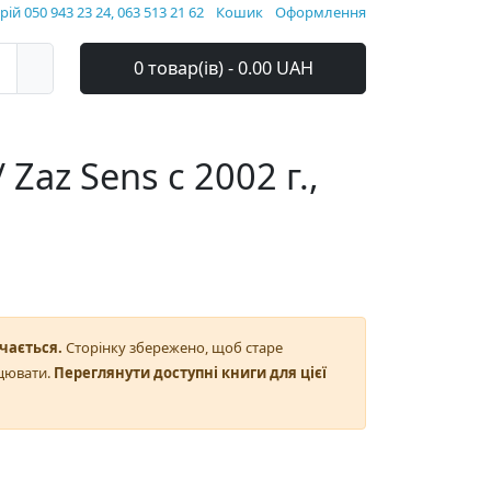
ій 050 943 23 24, 063 513 21 62
Кошик
Оформлення
0 товар(ів) - 0.00 UAH
Zaz Sens с 2002 г.,
чається.
Сторінку збережено, щоб старе
цювати.
Переглянути доступні книги для цієї