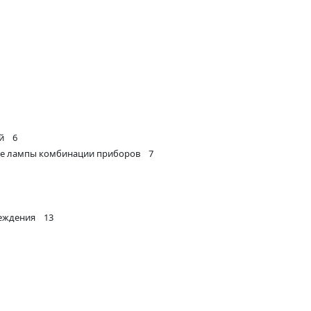
ой 6
ые лампы комбинации приборов 7
реждения 13