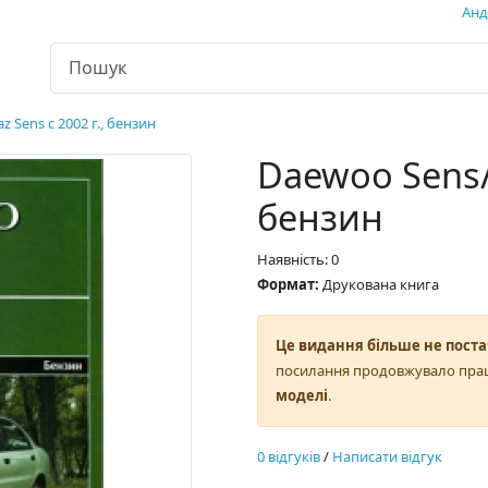
Андр
z Sens с 2002 г., бензин
Daewoo Sens/ 
бензин
Наявність: 0
Формат:
Друкована книга
Це видання більше не поста
посилання продовжувало пра
моделі
.
0 відгуків
/
Написати відгук