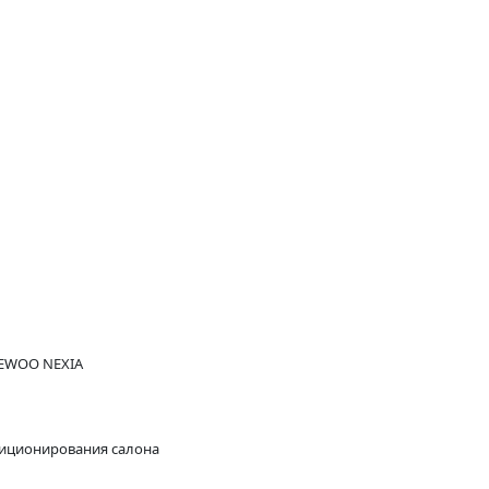
AEWOO NEXIA
диционирования салона