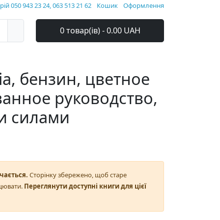
ій 050 943 23 24, 063 513 21 62
Кошик
Оформлення
0 товар(ів) - 0.00 UAH
a, бензин, цветное
анное руководство,
и силами
чається.
Сторінку збережено, щоб старе
цювати.
Переглянути доступні книги для цієї