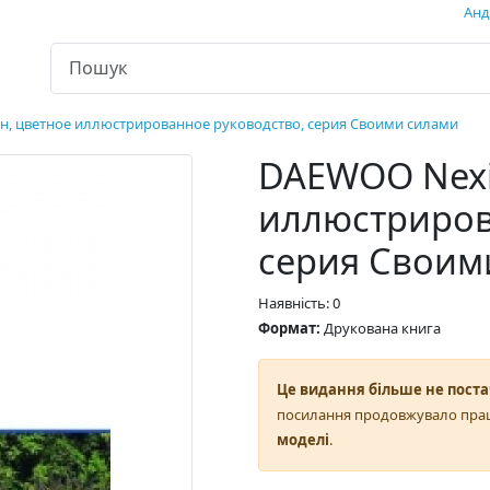
Андр
н, цветное иллюстрированное руководство, серия Своими силами
DAEWOO Nexi
иллюстриров
серия Своим
Наявність: 0
Формат:
Друкована книга
Це видання більше не поста
посилання продовжувало пра
моделі
.