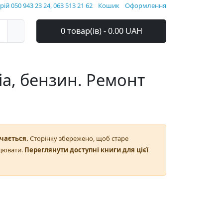
ій 050 943 23 24, 063 513 21 62
Кошик
Оформлення
0 товар(ів) - 0.00 UAH
a, бензин. Ремонт
чається.
Сторінку збережено, щоб старе
цювати.
Переглянути доступні книги для цієї