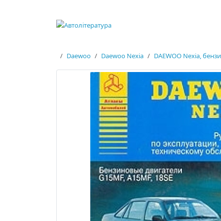
Daewoo
Daewoo Nexia
DAEWOO Nexia, бензи