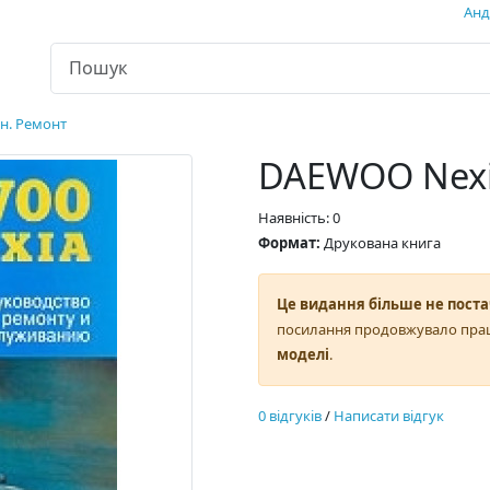
Андр
н. Ремонт
DAEWOO Nexi
Наявність: 0
Формат:
Друкована книга
Це видання більше не поста
посилання продовжувало пра
моделі
.
0 відгуків
/
Написати відгук