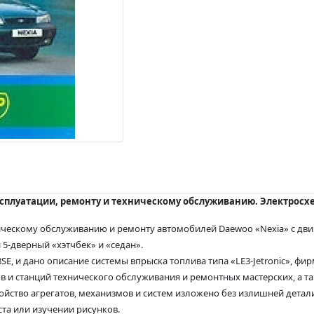
сплуатации, ремонту и техническому обслуживанию. Электросхе
ическому обслуживанию и ремонту автомобилей Daewoo «Nexia» с дви
и 5-дверный «хэтчбек» и «седан».
, и дано описание системы впрыска топлива типа «LE3-Jetronic», фир
в и станций технического обслуживания и ремонтных мастерских, а т
ойство агрегатов, механизмов и систем изложено без излишней детал
ста или изучении рисунков.