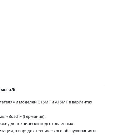
мы ч/б.
гателями моделей G15MF и А15MF в вариантах
мы «Bosch» (Германия).
акже для технически подготовленных
изации, а порядок технического обслуживания и