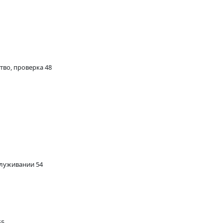
тво, проверка 48
луживании 54
55