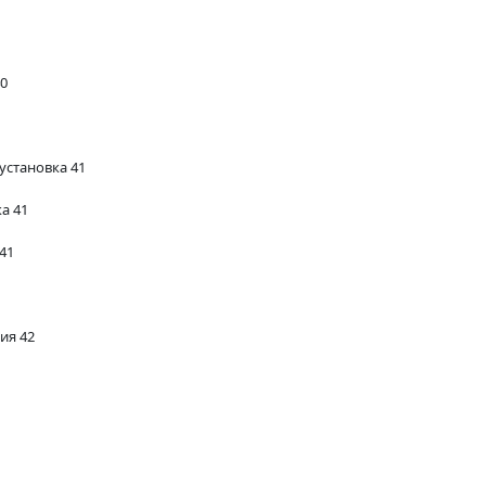
40
установка 41
а 41
41
ия 42