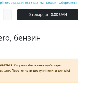
ій 050 943 23 24, 063 513 21 62
Кошик
Оформлення
0 товар(ів) - 0.00 UAH
ro, бензин
чається.
Сторінку збережено, щоб старе
цювати.
Переглянути доступні книги для цієї