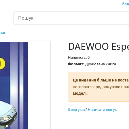
Андр
нзин
DAEWOO Espe
Наявність: 0
Формат:
Друкована книга
Це видання більше не поста
посилання продовжувало пра
моделі
.
0 відгуків
/
Написати відгук