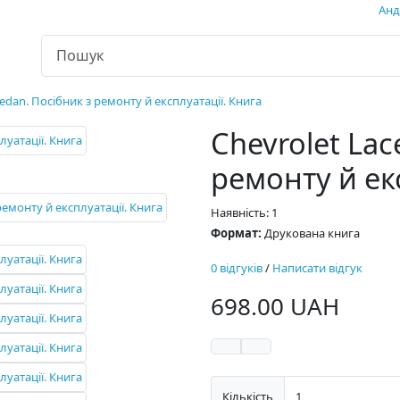
Андр
 Sedan. Посібник з ремонту й експлуатації. Книга
Chevrolet Lac
ремонту й ек
Наявність: 1
Формат:
Друкована книга
0 відгуків
/
Написати відгук
698.00 UAH
Кількість