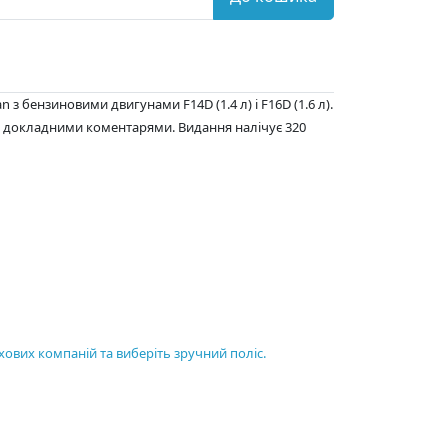
з бензиновими двигунами F14D (1.4 л) і F16D (1.6 л).
та докладними коментарями. Видання налічує 320
хових компаній та виберіть зручний поліс.