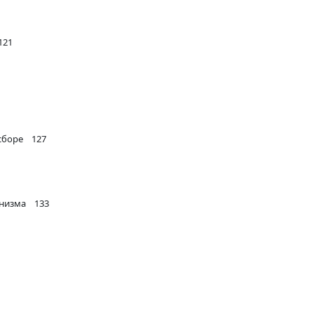
121
 сборе 127
анизма 133