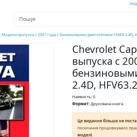
Андр
a. Модели выпуска с 2007 года с бензиновыми двигателями FAMII 2.4D, H
Chevrolet Ca
выпуска с 20
бензиновыми
2.4D, HFV63.2
Наявність: 0
Формат:
Друкована книга
Це видання більше не поста
посилання продовжувало пра
моделі
.