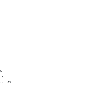
6
92
 92
боре 92