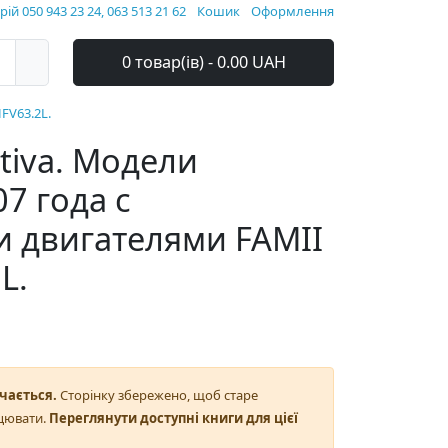
ій 050 943 23 24, 063 513 21 62
Кошик
Оформлення
0 товар(ів) - 0.00 UAH
FV63.2L.
ptiva. Модели
07 года с
 двигателями FAMII
L.
чається.
Сторінку збережено, щоб старе
цювати.
Переглянути доступні книги для цієї