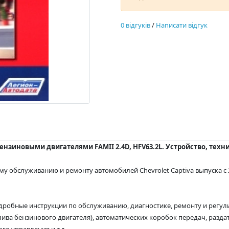
0 відгуків
/
Написати відгук
с бензиновыми двигателями FAMII 2.4D, HFV63.2L. Устройство, тех
му обслуживанию и ремонту автомобилей Chevrolet Captiva выпуска с
дробные инструкции по обслуживанию, диагностике, ремонту и регули
плива бензинового двигателя), автоматических коробок передач, разд