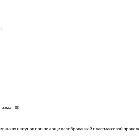
71
анизма 80
шипниках шатунов при помощи калиброванной пластмассовой прово