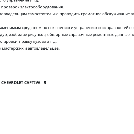
го управления и т.д.
 проверок электрооборудования.
овладельцам самостоятельно проводить грамотное обслуживание авт
езаменимым средством по выявлению и устранению неисправностей во
дур, изобилие рисунков, обширные справочные ремонтные данные п
ировки, правку кузова и т. д.
 мастерских и автовладельцев.
CHEVROLET CAPTIVA 9