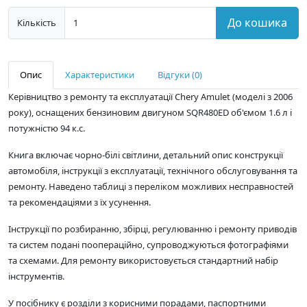
До кошика
Кількість
Опис
Характеристики
Відгуки (0)
Керівництво з ремонту та експлуатації Chery Amulet (моделі з 2006
року), оснащених бензиновим двигуном SQR480ED об'ємом 1.6 л і
потужністю 94 к.с.
Книга включає чорно-білі світлини, детальний опис конструкції
автомобіля, інструкції з експлуатації, технічного обслуговування та
ремонту. Наведено таблиці з переліком можливих несправностей
та рекомендаціями з їх усунення.
Інструкції по розбиранню, збірці, регулюванню і ремонту приводів
та систем подані поопераційно, супроводжуються фотографіями
та схемами. Для ремонту використовується стандартний набір
інструментів.
У посібнику є розділи з корисними порадами, паспортними