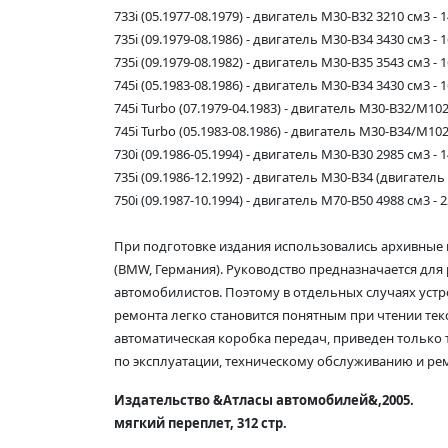
733i (05.1977-08.1979) - двигатель M30-B32 3210 см3 - 14
735i (09.1979-08.1986) - двигатель M30-B34 3430 см3 - 16
735i (09.1979-08.1982) - двигатель M30-B35 3543 см3 - 16
745i (05.1983-08.1986) - двигатель M30-B34 3430 см3 - 16
745i Turbo (07.1979-04.1983) - двигатель M30-B32/M102 3
745i Turbo (05.1983-08.1986) - двигатель M30-B34/M102 34
730i (09.1986-05.1994) - двигатель M30-B30 2985 см3 - 14
735i (09.1986-12.1992) - двигатель M30-B34 (двигате
750i (09.1987-10.1994) - двигатель M70-B50 4988 см3 - 22
При подготовке издания использовались архивные
(BMW, Германия). Руководство предназначается для
автомобилистов. Поэтому в отдельных случаях устр
ремонта легко становится понятным при чтении текс
автоматическая коробка передач, приведен только 
по эксплуатации, техническому обслуживанию и ре
Издательство &Атласы автомобилей&,2005.
мягкий переплет, 312 стр.