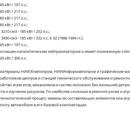
5 кВт / 197 л.с.;
0 кВт / 217 л.с.;
0 кВт / 217 л.с.;
0 кВт / 217 л.с.;
210 см3 - 185 кВт / 252 л.с.;
30 см3 - 185 кВт / 252 л.с. E-32 (1986-1994 гг.):
5 кВт / 197 л.с.;
ль оснащен каталитическим нейтрализатором и имеет пониженную степень 
0 кВт / 300 л.с.
 материалы НИИЭУавтопром, НИИИнформавтопром и графические мате
 работников центров и станций технического обслуживания и ремонтн
ойство агрегатов, механизмов и систем изложено без излишней детал
та и изучении рисунков. По наиболее сложным в ремонте узлам и агре
технологический процесс замены их составляющих элементов или агр
монту автомобиля в его базовой комплектации.