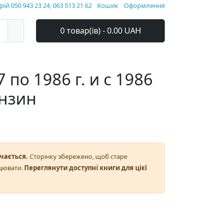
ій 050 943 23 24, 063 513 21 62
Кошик
Оформлення
0 товар(ів) - 0.00 UAH
 по 1986 г. и с 1986
ензин
чається.
Сторінку збережено, щоб старе
цювати.
Переглянути доступні книги для цієї