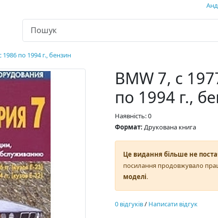
Андр
с 1986 по 1994 г., бензин
BMW 7, с 1977
по 1994 г., б
Наявність: 0
Формат:
Друкована книга
Це видання більше не поста
посилання продовжувало пра
моделі
.
0 відгуків
/
Написати відгук