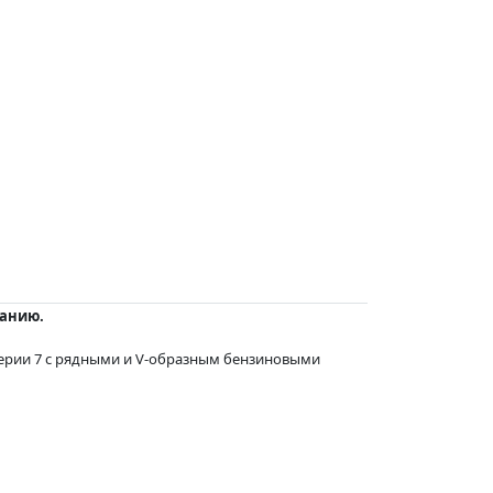
ванию.
ерии 7 с рядными и V-образным бензиновыми