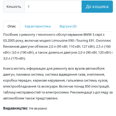
До кошика
Кількість
Опис
Характеристики
Відгуки (0)
Посібник з ремонту і технічного обслуговування BMW 3 серії з
03.2005 року, включає моделі Limousine E90 і Touring E91. Охоплює
бензинові двигуни об'ємом 2,0 л (95 кВт, 110 кВт, 127 кВт), 2,5 л (160
кВт) і 3,0 л (190 кВт), а також дизельні двигуни 2,0 л (90 кВт, 120 кВт) і
3,0 л (170 кВт).
Книга містить інформацію для ремонту всіх вузлів автомобіля:
двигун, паливна система, система відведення газів, зчеплення,
коробка передач, кермове керування, гальмівна система, кузов,
електрообладнання та аксесуари. Включає понад 850 ілюстрацій,
таблиці несправностей та електросхеми. Рекомендації з догляду за
автомобілем також представлені.
Видавництво:
Не вказано