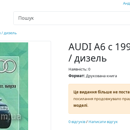
Андр
н / дизель
AUDI A6 с 199
/ дизель
Наявність: 0
Формат:
Друкована книга
Це видання більше не поста
посилання продовжувало пра
моделі
.
0 відгуків
/
Написати відгук