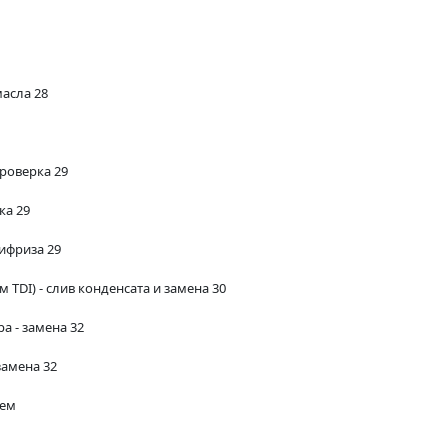
масла 28
роверка 29
ка 29
ифриза 29
TDI) - слив конденсата и замена 30
 - замена 32
замена 32
лем