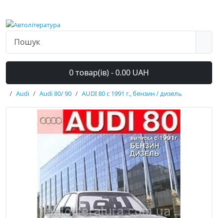
0 товар(ів) - 0.00 UAH
Audi
Audi 80/ 90
AUDI 80 с 1991 г., бензин / дизель