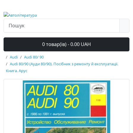
0 товар(ів) - 0.00 UAH
Audi
Audi 80/ 90
Audi 80/90 (Ауди 80/90). Посібник з ремонту й експлуатації.
Книга. Арус