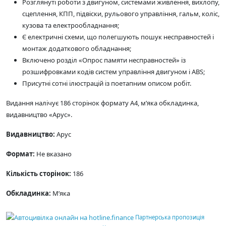
Розглянуті роботи з двигуном, системами живлення, вихлопу,
сцеплення, КПП, підвіски, рульового управління, гальм, коліс,
кузова та електрообладнання;
Є електричні схеми, що полегшують пошук несправностей і
монтаж додаткового обладнання;
Включено розділ «Опрос памяти несправностей» із
розшифровками кодів систем управління двигуном і ABS;
Присутні сотні ілюстрацій із поетапним описом робіт.
Видання налічує 186 сторінок формату А4, м’яка обкладинка,
видавництво «Арус».
Видавництво:
Арус
Формат:
Не вказано
Кількість сторінок:
186
Обкладинка:
М’яка
Партнерська пропозиція