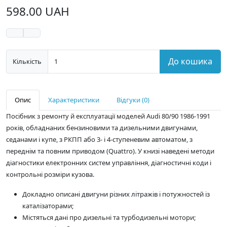
598.00 UAH
До кошика
Кількість
Опис
Характеристики
Відгуки (0)
Посібник з ремонту й експлуатації моделей Audi 80/90 1986-1991
років, обладнаних бензиновими та дизельними двигунами,
седанами і купе, з РКПП або 3- і 4-ступеневим автоматом, з
переднім та повним приводом (Quattro). У книзі наведені методи
діагностики електронних систем управління, діагностичні коди і
контрольні розміри кузова.
Докладно описані двигуни різних літражів і потужностей із
каталізаторами;
Містяться дані про дизельні та турбодизельні мотори;