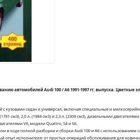
анию автомобилей Audi 100 / A6 1991-1997 гг. выпуска. Цветные 
 с кузовами седан и универсал, включая специальные и мелкосерийн
 см3), 2,0 л. (1984 см3) и 2,3 л. (2309 см3), дизельными двигателями р
гателями V6, модели Quattro, S4 и S6.
ом в ходе полной разборки и сборки Audi 100 и A6 с использованием 
й опыт исполнителя: от простых операций обслуживания для новичка