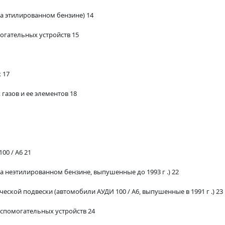
а этилированном бензине) 14
огательных устройств 15
 17
газов и ее элементов 18
00 / A6 21
а неэтилированном бензине, выпушенные до 1993 г .) 22
ской подвески (автомобили АУДИ 100 / A6, выпушенные в 1991 г .) 23
спомогательных устройств 24