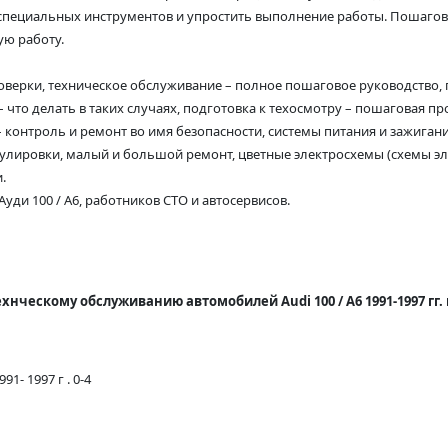
з специальных инструментов и упростить выполнение работы. Пошаг
ую работу.
верки, техническое обслуживание – полное пошаговое руководство, 
что делать в таких случаях, подготовка к техосмотру – пошаговая п
– контроль и ремонт во имя безопасности, системы питания и зажиган
егулировки, малый и большой ремонт, цветные электросхемы (схемы э
.
ди 100 / А6, работников СТО и автосервисов.
хнческому обслуживанию автомобилей Audi 100 / A6 1991-1997 гг.
1- 1997 г . 0-4