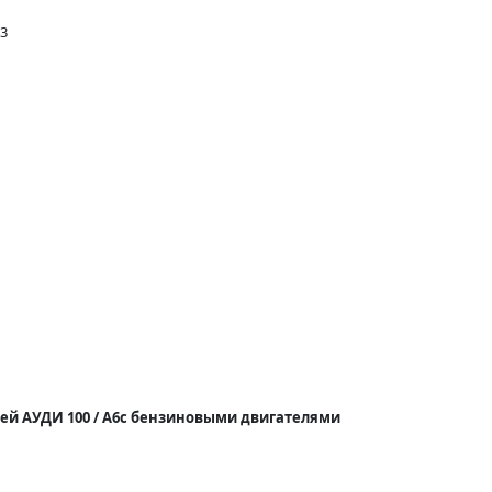
13
й АУДИ 100 / A6
с бензиновыми двигателями