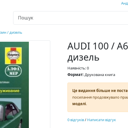
Андр
нзин / дизель
AUDI 100 / A
дизель
Наявність: 0
Формат:
Друкована книга
Це видання більше не поста
посилання продовжувало пра
моделі
.
0 відгуків
/
Написати відгук