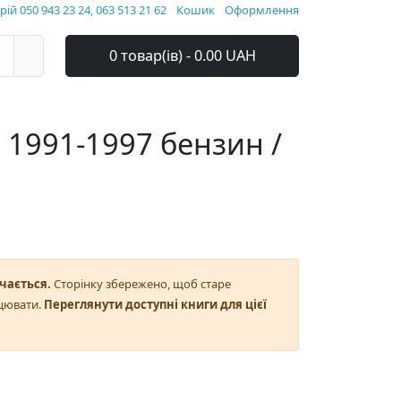
ій 050 943 23 24, 063 513 21 62
Кошик
Оформлення
0 товар(ів) - 0.00 UAH
6 1991-1997 бензин /
чається.
Сторінку збережено, щоб старе
цювати.
Переглянути доступні книги для цієї